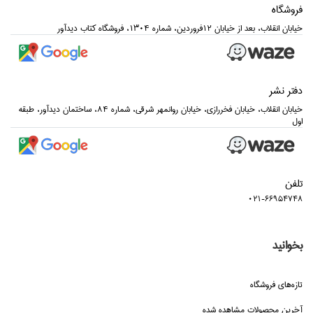
فروشگاه
خيابان انقلاب، بعد از خيابان 12فروردين، شماره 1304، فروشگاه كتاب ديدآور
دفتر نشر
خيابان انقلاب، خيابان فخررازي، خيابان روانمهر شرقي، شماره 84، ساختمان ديدآور، طبقه
اول
تلفن
021-66954748
بخوانید
تازه‌هاي فروشگاه
آخرین محصولات مشاهده شده