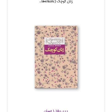
زنان كوچك (عاشقانه‌ها...
1,150,000 تومان