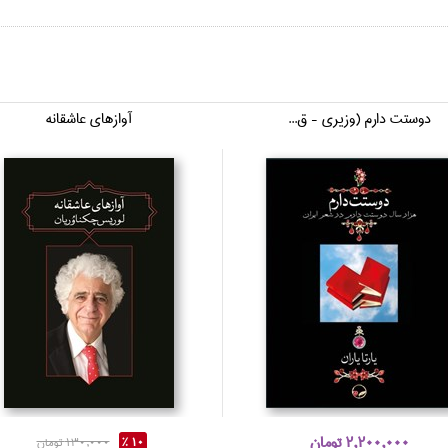
دوستت دارم (وزيري - ق...
آوازهاي عاشقانه
2,200,000 تومان
10 %
130,000 تومان