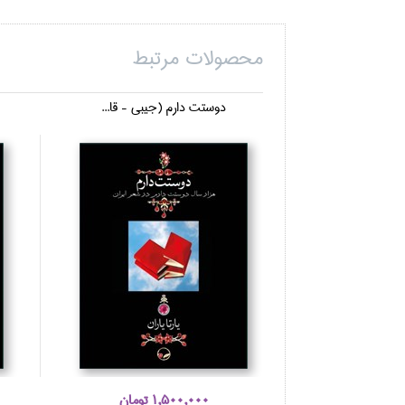
محصولات مرتبط
دوستت دارم (جيبي - قا...
1,500,000 تومان