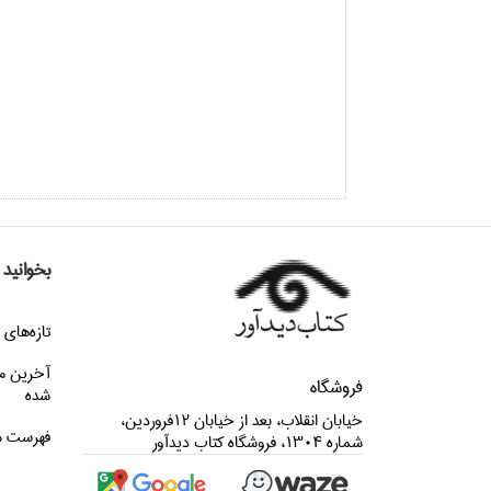
بخوانید
تازه‌هاي 
آخرین م
فروشگاه
شده
خيابان انقلاب، بعد از خيابان 12فروردين،
فهرست م
شماره 1304، فروشگاه كتاب ديدآور