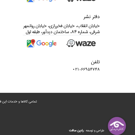
دفتر نشر
خيابان انقلاب، خيابان فخررازي، خيابان روانمهر
شرقي، شماره 84، ساختمان ديدآور، طبقه اول
تلفن
021-66954748
تمامی‌ کالاها و خدمات این ف
طراحي و توسعه :
رادين‌ سافت