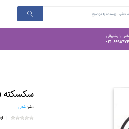
اس با پشتیبانی
021-669547
سكسكته (
ناشر:
شاني
او