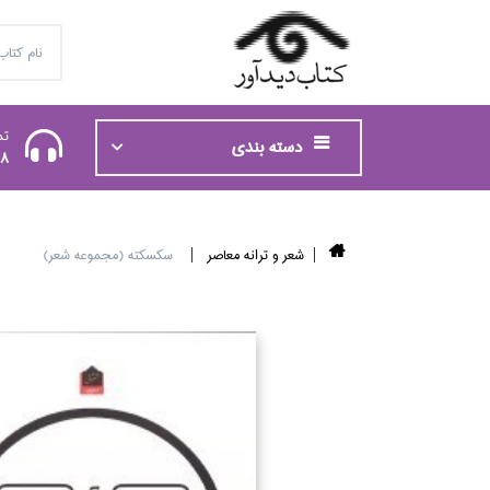
تم
دسته بندی
48
شعر و ترانه معاصر
سكسكته (مجموعه شعر)