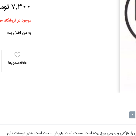
7,300 تومان
موجود در فروشگاه:
مو
به من اطلاع بده
علاقه‌مندي‌ها
0
دگي را. بازكني و بفهمي پوچ بوده است. سخت است. باورش سخت است. هنوز دوستت دارم.