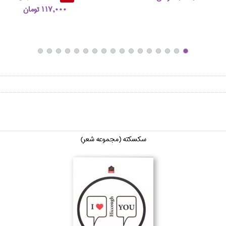
117,000 تومان
سكسكته (مجموعه شعر)