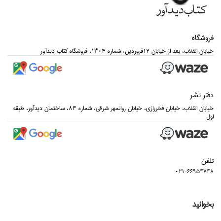
فروشگاه
خيابان انقلاب، بعد از خيابان 12فروردين، شماره 1304، فروشگاه كتاب ديدآور
دفتر نشر
خيابان انقلاب، خيابان فخررازي، خيابان روانمهر شرقي، شماره 84، ساختمان ديدآور، طبقه
اول
تلفن
021-66954748
بخوانید