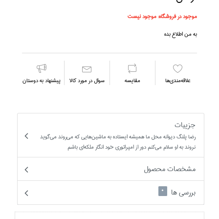
موجود در فروشگاه:
موجود نیست
به من اطلاع بده
علاقه‌مندي‌ها
مقايسه
سوال در مورد كالا
پیشنهاد به دوستان
جزییات
رضا پلنگ ديوانه محل ما هميشه ايستاده به ماشين‌هايي كه مي‌روند مي‌گويد
نروند به او سلام مي‌كنم دور از امپراتوري خود انگار ملكه‌اي باشم
مشخصات محصول
بررسی ها
0