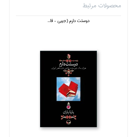
محصولات مرتبط
دوستت دارم (جيبي - قا...