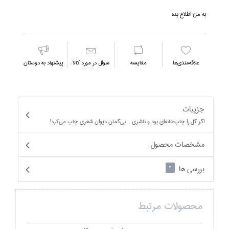
به من اطلاع بده
علاقه‌مندي‌ها
مقايسه
سوال در مورد كالا
پیشنهاد به دوستان
جزییات
اگر گل را چاپ‌خانه‌اي بود و ناشري... بي‌گمان ديوان شعري چاپ مي‌كرد!
مشخصات محصول
بررسی ها
0
محصولات مرتبط