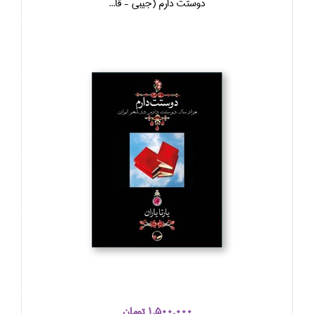
دوستت دارم (جيبي - قا...
1,500,000 تومان