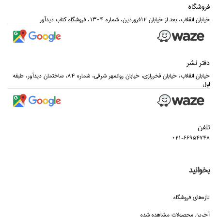
فروشگاه
خيابان انقلاب، بعد از خيابان 12فروردين، شماره 1304، فروشگاه كتاب ديدآور
دفتر نشر
خيابان انقلاب، خيابان فخررازي، خيابان روانمهر شرقي، شماره 84، ساختمان ديدآور، طبقه
اول
تلفن
021-66954748
بخوانید
تازه‌هاي فروشگاه
آخرین محصولات مشاهده شده