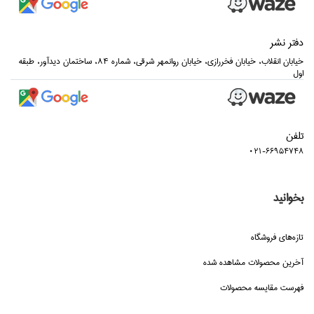
دفتر نشر
خيابان انقلاب، خيابان فخررازي، خيابان روانمهر شرقي، شماره 84، ساختمان ديدآور، طبقه
اول
تلفن
021-66954748
بخوانید
تازه‌هاي فروشگاه
آخرین محصولات مشاهده شده
فهرست مقایسه محصولات