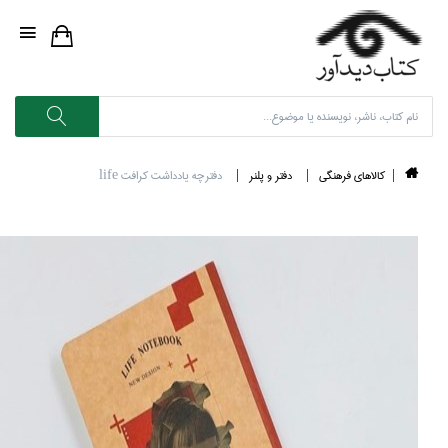
كالاهاي فرهنگي
دفتر و پلنر
دفترچه يادداشت كرافت life