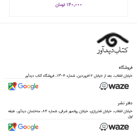
140,000 تومان
فروشگاه
خيابان انقلاب، بعد از خيابان 12فروردين، شماره 1304، فروشگاه كتاب ديدآور
دفتر نشر
خيابان انقلاب، خيابان فخررازي، خيابان روانمهر شرقي، شماره 84، ساختمان ديدآور، طبقه
اول