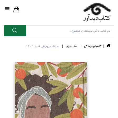
كالاهاي فرهنگي
دفتر و پلنر
سالنامه پارچه‌اي قديما 1402