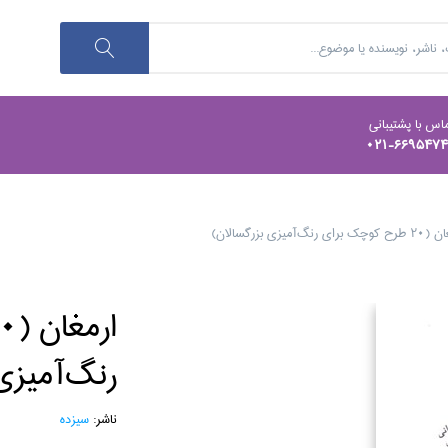
اس با پشتیبانی
021-669547
براي رنگ‌آميزي بزرگسالان)
رنگ‌آميزي
ناشر:
سيزده