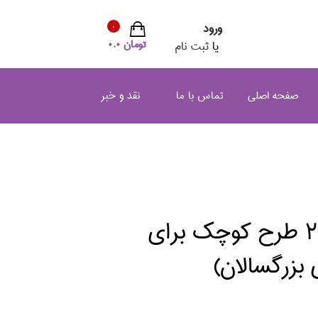
ورود
0
تومان 0.0
یا
ثبت نام
صفحه اصلی
تماس با ما
نقد و خبر
ارمغان (20 طرح كوچك براي
 بزرگسالان)