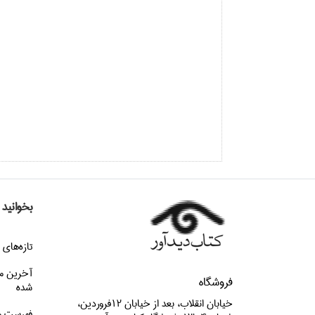
بخوانید
تازه‌هاي 
آخرین م
فروشگاه
شده
خيابان انقلاب، بعد از خيابان 12فروردين،
فهرست م