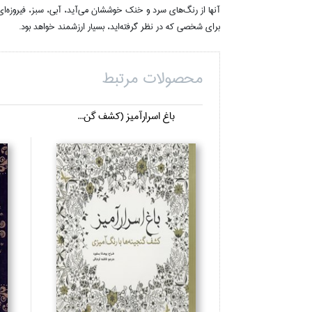
آنها از رنگ‌هاي سرد و خنك خوششان مي‌آيد، آبي، سبز، فيروزه‌اي و
براي شخصي كه در نظر گرفته‌ايد، بسيار ارزشمند خواهد بود.
محصولات مرتبط
باغ اسرارآميز (كشف گن...