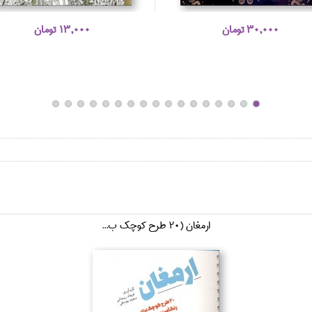
30,000 تومان
13,000 تومان
ارمغان (20 طرح كوچك ب...