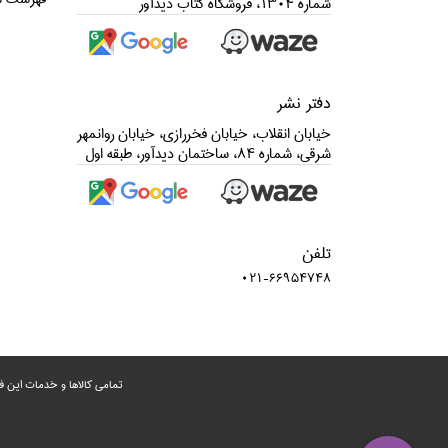
شماره 1304، فروشگاه كتاب ديدآور
دفتر نشر
خيابان انقلاب، خيابان فخررازي، خيابان روانمهر
شرقي، شماره 84، ساختمان ديدآور، طبقه اول
تلفن
021-66954748
تمامی‌ کالاها و خدمات این ف