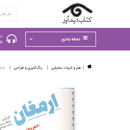
تم
دسته بندی
48
هنر و ادبيات نمايشي
رنگ‌آميزي و طراحي
ارمغان (20 طرح كوچك 