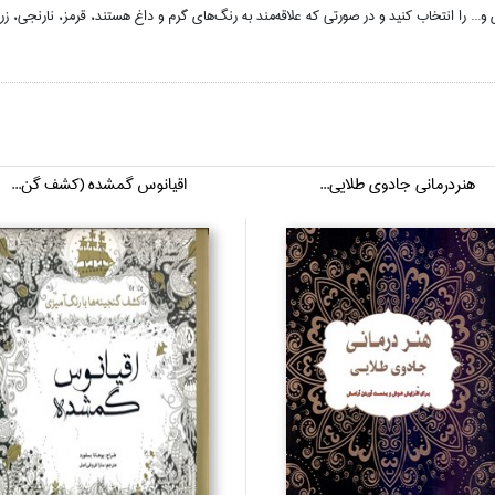
... را انتخاب كنيد و در صورتي كه علاقه‌مند به رنگ‌هاي گرم و داغ هستند، قرمز، نارنجي، زر
هنردرماني جادوي طلايي...
اقيانوس گمشده (كشف گن...