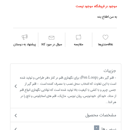
موجود در فروشگاه:
موجود نیست
به من اطلاع بده
علاقه‌مندي‌ها
مقايسه
سوال در مورد كالا
پیشنهاد به دوستان
جزییات
- قلم گير دفتر (Pen Loop) براي نگهداري قلم در کنار دفتر طراحي و توليد شده
است با اين تفاوت که انتخاب محل نصب با مصرف کننده است. - قلم گير از
جنس چرم و با کشي با کيفيت بالا توليد شده است که توانايي نگهداري انواع قلم
از مداد، خودکار، خودنويس، روان نويس، ماژيک، قلم هاي استايلوس و تاچ را در
هر اندا...
مشخصات محصول
بررسی ها
0