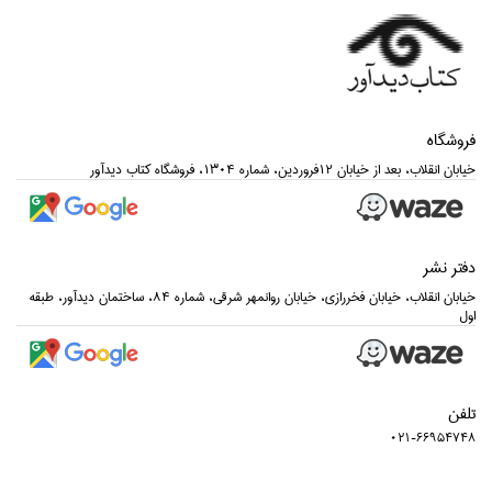
فروشگاه
خيابان انقلاب، بعد از خيابان 12فروردين، شماره 1304، فروشگاه كتاب ديدآور
دفتر نشر
خيابان انقلاب، خيابان فخررازي، خيابان روانمهر شرقي، شماره 84، ساختمان ديدآور، طبقه
اول
تلفن
021-66954748