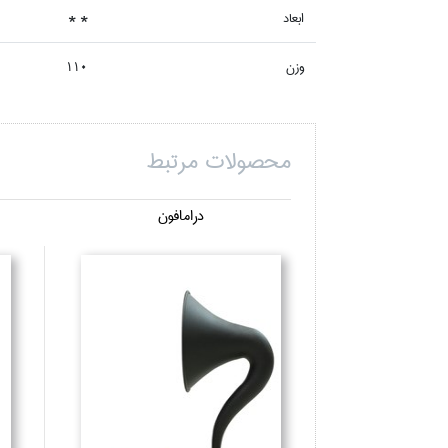
ابعاد
* *
وزن
110
محصولات مرتبط
درامافون