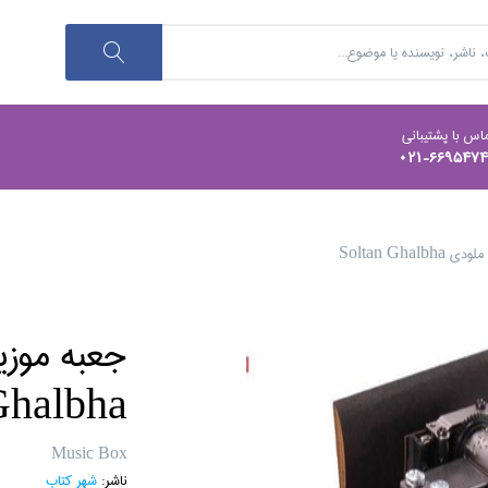
اس با پشتیبانی
021-669547
Soltan Ghalb
halbha
Music Box
ناشر:
شهر كتاب