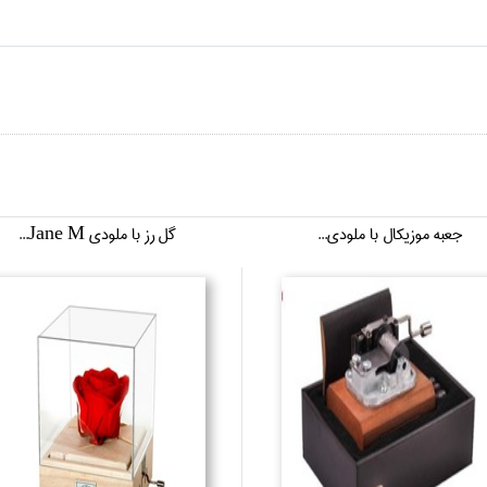
جعبه موزيكال با ملودي...
گل رز با ملودي Jane M...