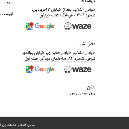
فروشگاه
شده
خيابان انقلاب، بعد از خيابان 12فروردين،
فهرست م
شماره 1304، فروشگاه كتاب ديدآور
دفتر نشر
خيابان انقلاب، خيابان فخررازي، خيابان روانمهر
شرقي، شماره 84، ساختمان ديدآور، طبقه اول
تلفن
021-66954748
تمامی‌ کالاها و خدمات این ف