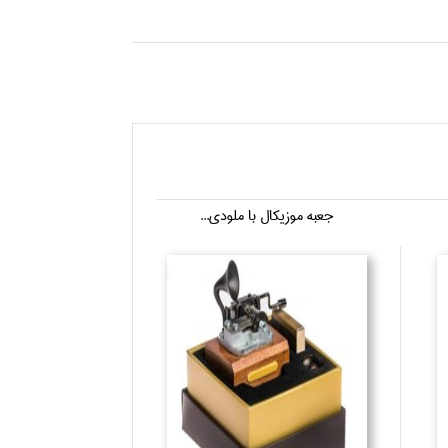
جعبه موزيكال با ملودي...
جعبه موزيكال