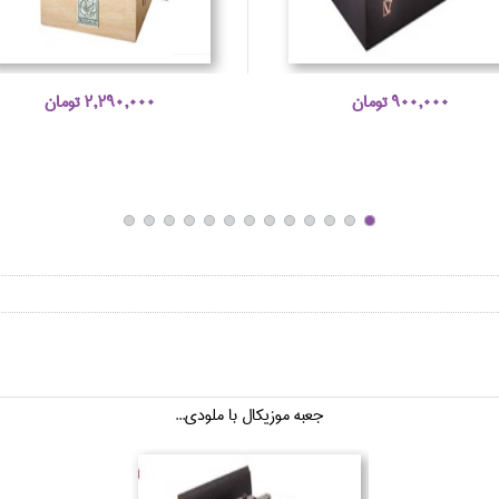
900,000 تومان
2,290,000 تومان
جعبه موزيكال با ملودي...