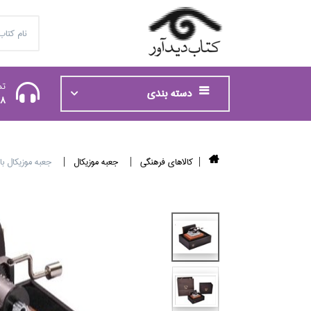
تم
دسته بندی
48
كالاهاي فرهنگي
جعبه موزيكال
جعبه موزيكال با ملودي ha