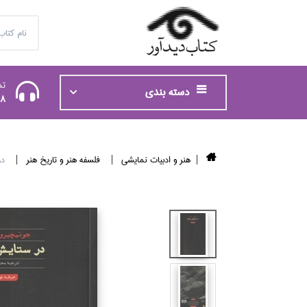
تم
دسته بندی
48
هنر و ادبيات نمايشي
فلسفه هنر و تاريخ هنر
در