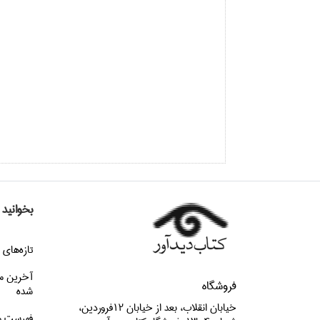
بخوانید
تازه‌هاي 
آخرین م
فروشگاه
شده
خيابان انقلاب، بعد از خيابان 12فروردين،
فهرست م