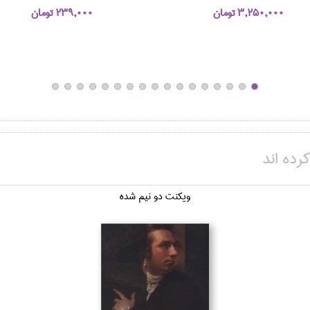
3,250,000 تومان
239,000 تومان
رده اند
ويكنت دو نيم شده