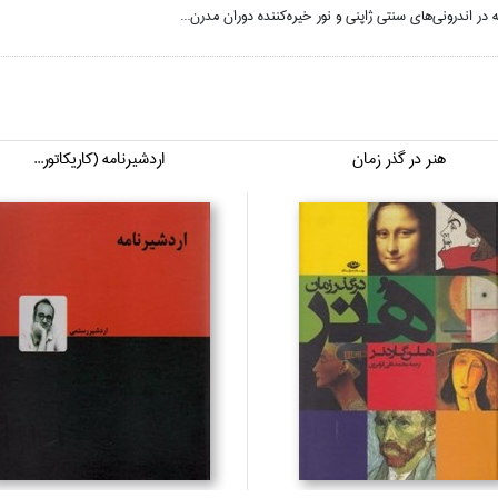
ر اندروني‌هاي سنتي ژاپني و نور خيره‌كننده دوران مدرن...
هنر در گذر زمان
اردشيرنامه (كاريكاتور...