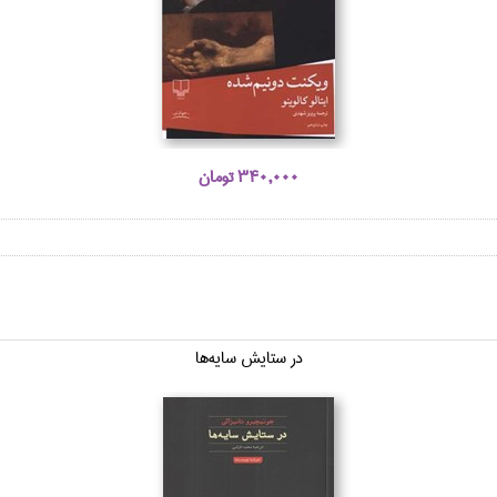
340,000 تومان
در ستايش سايه‌ها