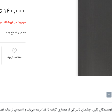
160,000 تومان
موجود در فروشگاه:
مو
به من اطلاع بده
علاقه‌مندي‌ها
0
 نويسندگان ژاپن. چشمان تانيزاكي از معماري گرفته تا غذا پرسه مي‌زند و آميزه‌اي از درك 