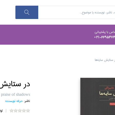
اس با پشتیبانی
021-669547
 ستايش سايه‌ها
در ستايش 
 praise of shadows
ناشر:
حرفه نويسنده
او