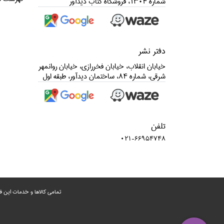
شماره 1304، فروشگاه كتاب ديدآور
دفتر نشر
خيابان انقلاب، خيابان فخررازي، خيابان روانمهر
شرقي، شماره 84، ساختمان ديدآور، طبقه اول
تلفن
021-66954748
تمامی‌ کالاها و خدمات این ف