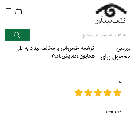
بررسی
كرشمه خسرواني يا مخالف بيداد به طرز
محصول برای
همايون (نمايش‌نامه)
امتیاز
عنوان بررسی