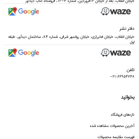
خيابان انقلاب، بعد از خيابان 12فروردين، شماره 1304، فروشگاه كتاب ديدآور
دفتر نشر
خيابان انقلاب، خيابان فخررازي، خيابان روانمهر شرقي، شماره 84، ساختمان ديدآور، طبقه
اول
تلفن
021-66954748
بخوانید
تازه‌هاي فروشگاه
آخرین محصولات مشاهده شده
فهرست مقایسه محصولات