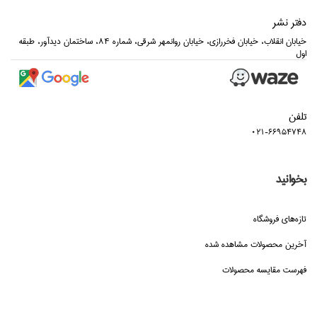
دفتر نشر
خيابان انقلاب، خيابان فخررازي، خيابان روانمهر شرقي، شماره 84، ساختمان ديدآور، طبقه
اول
تلفن
021-66954748
بخوانید
تازه‌هاي فروشگاه
آخرین محصولات مشاهده شده
فهرست مقایسه محصولات