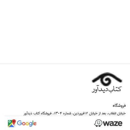
فروشگاه
خيابان انقلاب، بعد از خيابان 12فروردين، شماره 1304، فروشگاه كتاب ديدآور