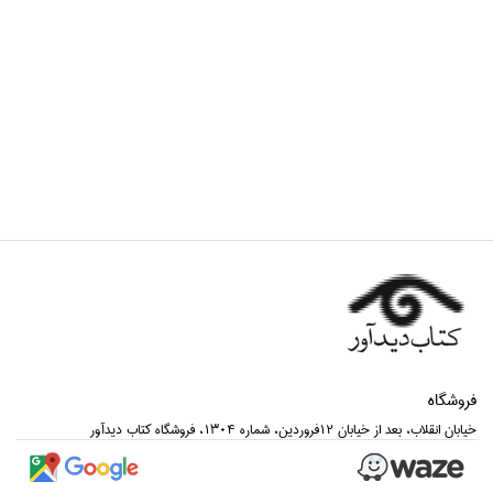
فروشگاه
خيابان انقلاب، بعد از خيابان 12فروردين، شماره 1304، فروشگاه كتاب ديدآور