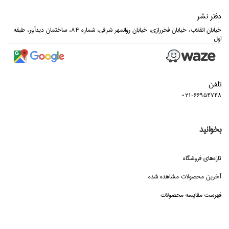
دفتر نشر
خيابان انقلاب، خيابان فخررازي، خيابان روانمهر شرقي، شماره 84، ساختمان ديدآور، طبقه
اول
تلفن
021-66954748
بخوانید
تازه‌هاي فروشگاه
آخرین محصولات مشاهده شده
فهرست مقایسه محصولات