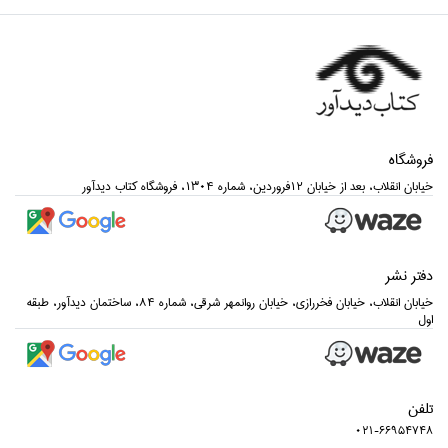
فروشگاه
خيابان انقلاب، بعد از خيابان 12فروردين، شماره 1304، فروشگاه كتاب ديدآور
دفتر نشر
خيابان انقلاب، خيابان فخررازي، خيابان روانمهر شرقي، شماره 84، ساختمان ديدآور، طبقه
اول
تلفن
021-66954748