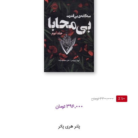
10 %
440,000 تومان
396,000 تومان
پلنر هري پاتر