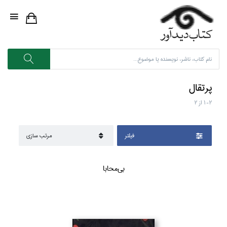
پرتقال
1-2
از
2
فيلتر
مرتب سازي
بي‌محابا