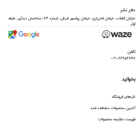
دفتر نشر
خيابان انقلاب، خيابان فخررازي، خيابان روانمهر شرقي، شماره 84، ساختمان ديدآور، طبقه
اول
تلفن
021-66954748
بخوانید
تازه‌هاي فروشگاه
آخرین محصولات مشاهده شده
فهرست مقایسه محصولات