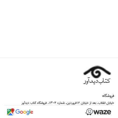
فروشگاه
خيابان انقلاب، بعد از خيابان 12فروردين، شماره 1304، فروشگاه كتاب ديدآور