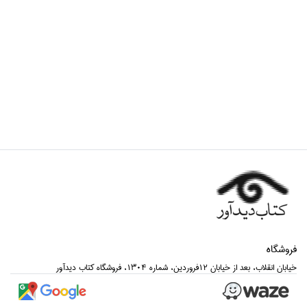
فروشگاه
خيابان انقلاب، بعد از خيابان 12فروردين، شماره 1304، فروشگاه كتاب ديدآور