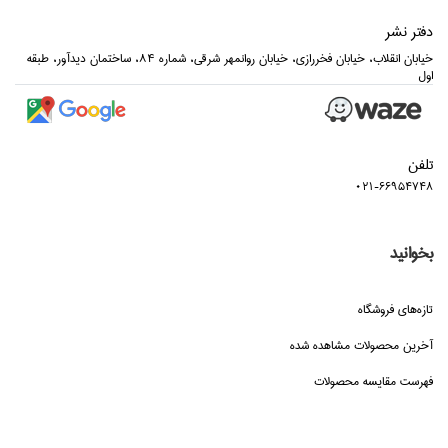
دفتر نشر
خيابان انقلاب، خيابان فخررازي، خيابان روانمهر شرقي، شماره 84، ساختمان ديدآور، طبقه
اول
تلفن
021-66954748
بخوانید
تازه‌هاي فروشگاه
آخرین محصولات مشاهده شده
فهرست مقایسه محصولات