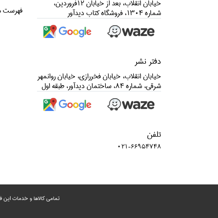
خيابان انقلاب، بعد از خيابان 12فروردين،
فهرست م
شماره 1304، فروشگاه كتاب ديدآور
دفتر نشر
خيابان انقلاب، خيابان فخررازي، خيابان روانمهر
شرقي، شماره 84، ساختمان ديدآور، طبقه اول
تلفن
021-66954748
تمامی‌ کالاها و خدمات این ف