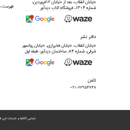
خيابان انقلاب، بعد از خيابان 12فروردين،
فهرست م
شماره 1304، فروشگاه كتاب ديدآور
دفتر نشر
خيابان انقلاب، خيابان فخررازي، خيابان روانمهر
شرقي، شماره 84، ساختمان ديدآور، طبقه اول
تلفن
021-66954748
تمامی‌ کالاها و خدمات این ف