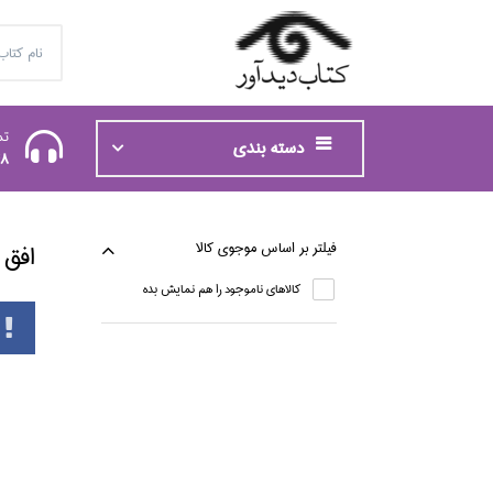
تم
دسته بندی
48
فيلتر بر اساس موجوي كالا
افق پ
كالاهاي ناموجود را هم نمايش بده