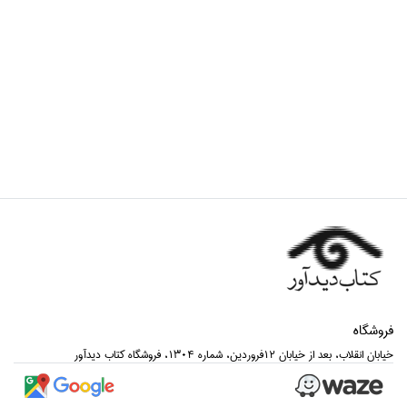
فروشگاه
خيابان انقلاب، بعد از خيابان 12فروردين، شماره 1304، فروشگاه كتاب ديدآور