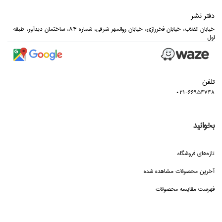
دفتر نشر
خيابان انقلاب، خيابان فخررازي، خيابان روانمهر شرقي، شماره 84، ساختمان ديدآور، طبقه
اول
تلفن
021-66954748
بخوانید
تازه‌هاي فروشگاه
آخرین محصولات مشاهده شده
فهرست مقایسه محصولات