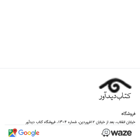
فروشگاه
خيابان انقلاب، بعد از خيابان 12فروردين، شماره 1304، فروشگاه كتاب ديدآور