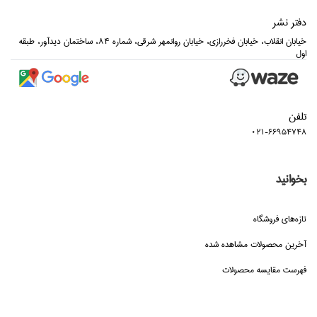
دفتر نشر
خيابان انقلاب، خيابان فخررازي، خيابان روانمهر شرقي، شماره 84، ساختمان ديدآور، طبقه
اول
تلفن
021-66954748
بخوانید
تازه‌هاي فروشگاه
آخرین محصولات مشاهده شده
فهرست مقایسه محصولات