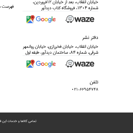
خيابان انقلاب، بعد از خيابان 12فروردين،
فهرست م
شماره 1304، فروشگاه كتاب ديدآور
دفتر نشر
خيابان انقلاب، خيابان فخررازي، خيابان روانمهر
شرقي، شماره 84، ساختمان ديدآور، طبقه اول
تلفن
021-66954748
تمامی‌ کالاها و خدمات این ف