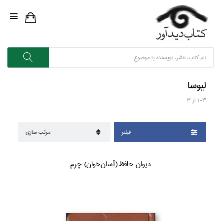
ليوسا
1-3
از
3
فيلتر
مرتب سازي
ديوان حافظ (آسان‌خوان) چرم