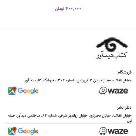
400,000 تومان
فروشگاه
خيابان انقلاب، بعد از خيابان 12فروردين، شماره 1304، فروشگاه كتاب ديدآور
دفتر نشر
خيابان انقلاب، خيابان فخررازي، خيابان روانمهر شرقي، شماره 84، ساختمان ديدآور، طبقه
اول