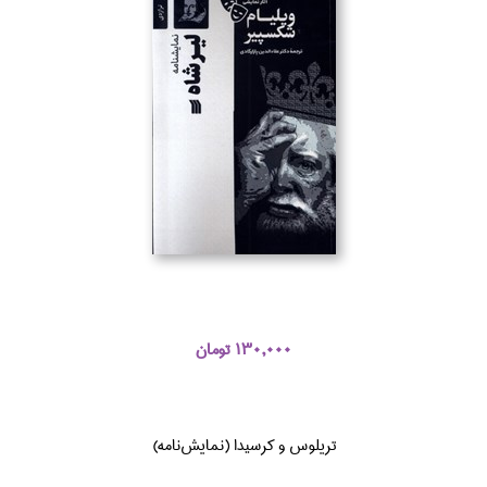
130,000 تومان
تريلوس و كرسيدا (نمايش‌نامه)