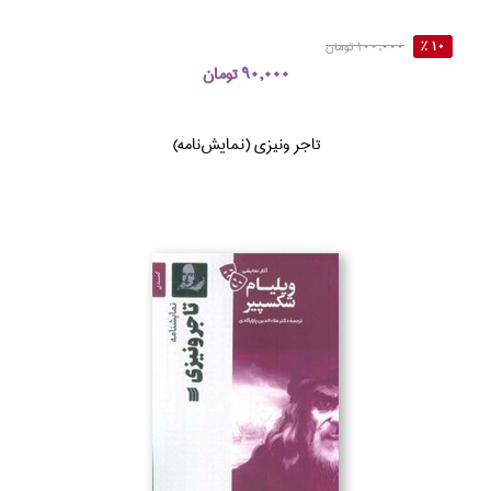
10 %
100,000 تومان
90,000 تومان
تاجر ونيزي (نمايش‌نامه)