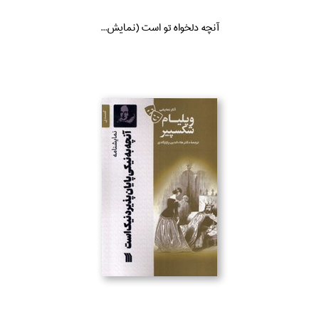
آنچه دلخواه تو است (نمايش...