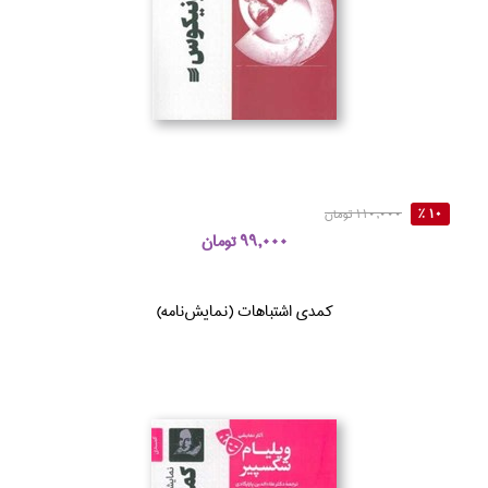
10 %
110,000 تومان
99,000 تومان
كمدي اشتباهات (نمايش‌نامه)