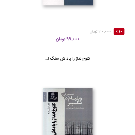
10 %
110,000 تومان
99,000 تومان
كلوخ‌انداز را پاداش سنگ ا...