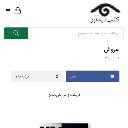
سروش
1-12
از
37
فيلتر
مرتب سازي
ليرشاه (نمايش‌نامه)