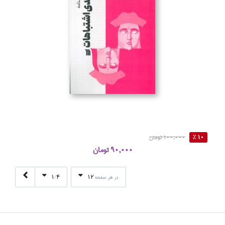
10 %
100,000 تومان
90,000 تومان
1
4
12
در هر صفحه
/