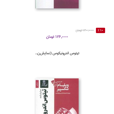
10 %
140,000 تومان
126,000 تومان
تيتوس اندرونيكوس (نمايش‌ن...