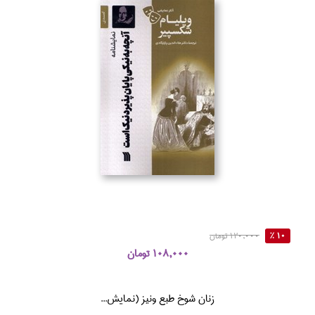
10 %
120,000 تومان
108,000 تومان
زنان شوخ طبع ونيز (نمايش‌...