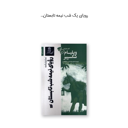
روياي يك شب نيمه تابستان...