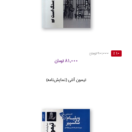
10 %
90,000 تومان
81,000 تومان
تيمون آتني (نمايش‌نامه)