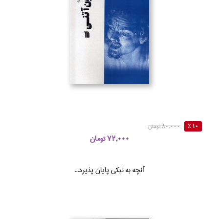
10 %
80,000 تومان
72,000 تومان
آنچه به نيكي پايان پذيرد...