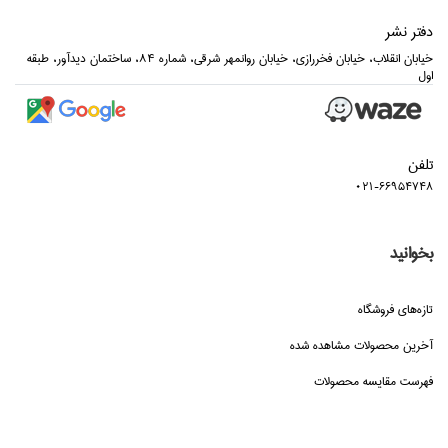
دفتر نشر
خيابان انقلاب، خيابان فخررازي، خيابان روانمهر شرقي، شماره 84، ساختمان ديدآور، طبقه
اول
تلفن
021-66954748
بخوانید
تازه‌هاي فروشگاه
آخرین محصولات مشاهده شده
فهرست مقایسه محصولات