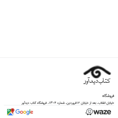
فروشگاه
خيابان انقلاب، بعد از خيابان 12فروردين، شماره 1304، فروشگاه كتاب ديدآور