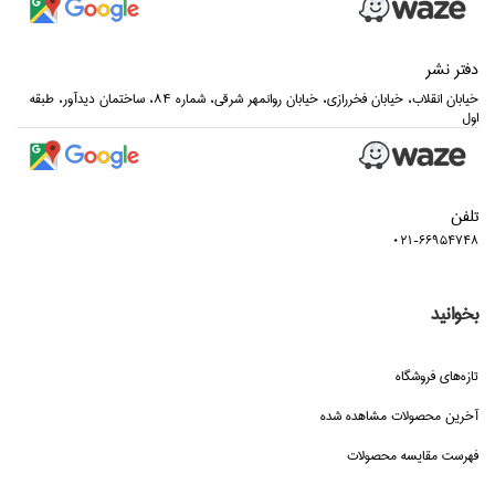
دفتر نشر
خيابان انقلاب، خيابان فخررازي، خيابان روانمهر شرقي، شماره 84، ساختمان ديدآور، طبقه
اول
تلفن
021-66954748
بخوانید
تازه‌هاي فروشگاه
آخرین محصولات مشاهده شده
فهرست مقایسه محصولات