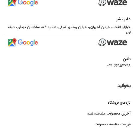
دفتر نشر
خيابان انقلاب، خيابان فخررازي، خيابان روانمهر شرقي، شماره 84، ساختمان ديدآور، طبقه
اول
تلفن
021-66954748
بخوانید
تازه‌هاي فروشگاه
آخرین محصولات مشاهده شده
فهرست مقایسه محصولات