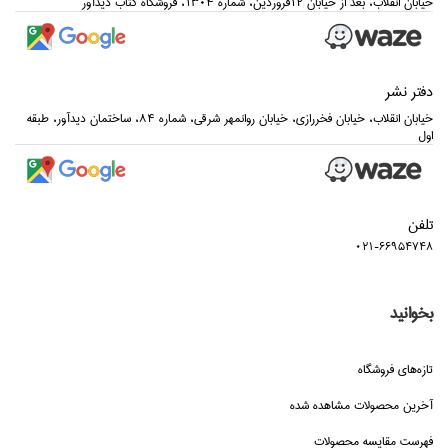
خيابان انقلاب، بعد از خيابان 12فروردين، شماره 1304، فروشگاه كتاب ديدآور
دفتر نشر
خيابان انقلاب، خيابان فخررازي، خيابان روانمهر شرقي، شماره 84، ساختمان ديدآور، طبقه
اول
تلفن
021-66954748
بخوانید
تازه‌هاي فروشگاه
آخرین محصولات مشاهده شده
فهرست مقایسه محصولات