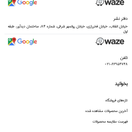
دفتر نشر
خيابان انقلاب، خيابان فخررازي، خيابان روانمهر شرقي، شماره 84، ساختمان ديدآور، طبقه
اول
تلفن
021-66954748
بخوانید
تازه‌هاي فروشگاه
آخرین محصولات مشاهده شده
فهرست مقایسه محصولات