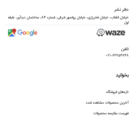
دفتر نشر
خيابان انقلاب، خيابان فخررازي، خيابان روانمهر شرقي، شماره 84، ساختمان ديدآور، طبقه
اول
تلفن
021-66954748
بخوانید
تازه‌هاي فروشگاه
آخرین محصولات مشاهده شده
فهرست مقایسه محصولات