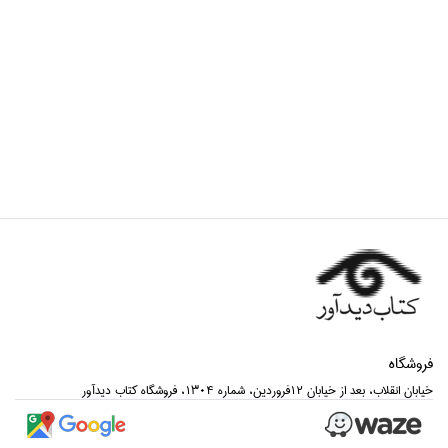
فروشگاه
خيابان انقلاب، بعد از خيابان 12فروردين، شماره 1304، فروشگاه كتاب ديدآور