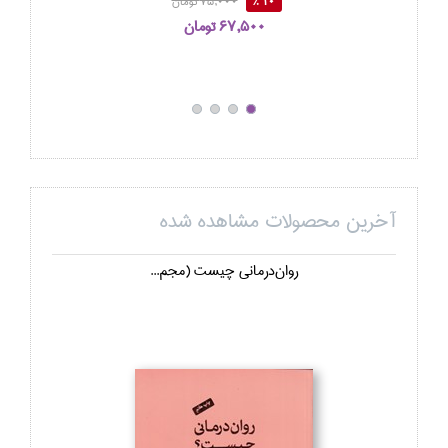
10 %
75,000 تومان
67,500 تومان
آخرین محصولات مشاهده شده
روان‌درماني چيست (مجم...