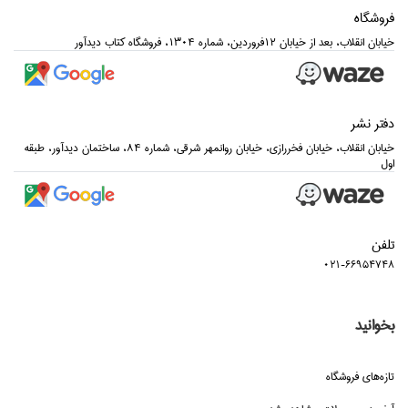
فروشگاه
خيابان انقلاب، بعد از خيابان 12فروردين، شماره 1304، فروشگاه كتاب ديدآور
دفتر نشر
خيابان انقلاب، خيابان فخررازي، خيابان روانمهر شرقي، شماره 84، ساختمان ديدآور، طبقه
اول
تلفن
021-66954748
بخوانید
تازه‌هاي فروشگاه