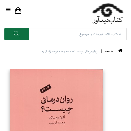
فلسفه
روان‌درماني چيست (مجموعه مدرسه زندگي)