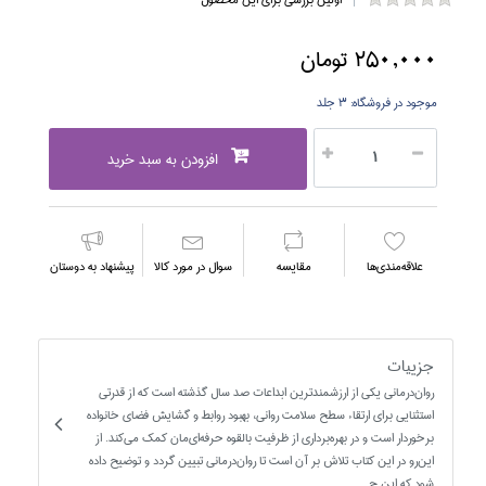
250,000 تومان
موجود در فروشگاه:
3 جلد
افزودن به سبد خرید
علاقه‌مندي‌ها
مقايسه
سوال در مورد كالا
پیشنهاد به دوستان
جزییات
روان‌درماني يكي از ارزشمندترين ابداعات صد سال گذشته است كه از قدرتي
استثنايي براي ارتقاء سطح سلامت رواني، بهبود روابط و گشايش فضاي خانواده
برخوردار است و در بهره‌برداري از ظرفيت بالقوه حرفه‌اي‌مان كمك مي‌كند. از
اين‌رو در اين كتاب تلاش بر آن است تا روان‌درماني تبيين گردد و توضيح داده
شود كه اين ح...