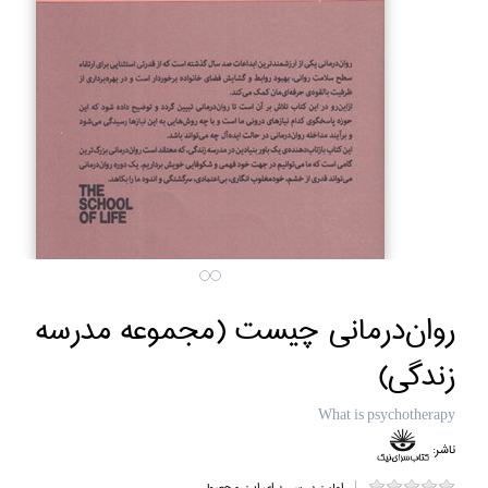
روان‌درماني چيست (مجموعه مدرسه
زندگي)
What is psychotherapy
ناشر:
اولین بررسی برای این محصول